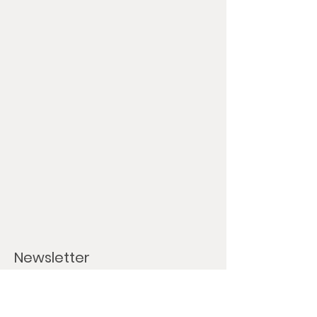
Newsletter
Wir informieren Dich per E-Mail über: ​
Back- und Liefertage sowie Betriebsferien
Onlineshopinfo (Rabatte, neue Produkte)