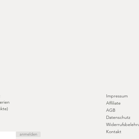
​
Impressum
erien
Affiliate
kte)
A
GB
Datenschutz
Widerrufsbelehr
Kontakt
anmelden