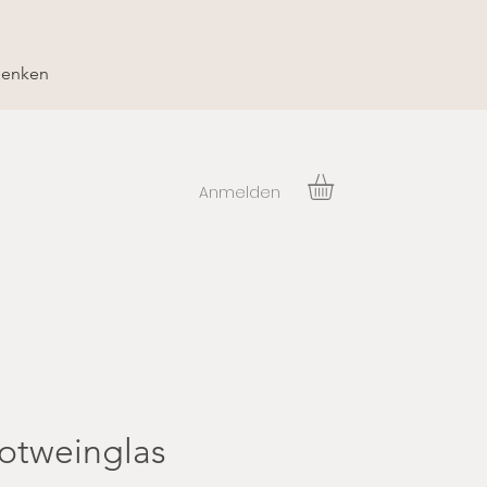
henken
Anmelden
otweinglas