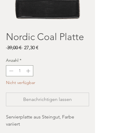
Nordic Coal Platte
Standardpreis
Sale-
 39,00 € 
27,30 €
Preis
Anzahl
*
Nicht verfügbar
Benachrichtigen lassen
Servierplatte aus Steingut, Farbe
variiert