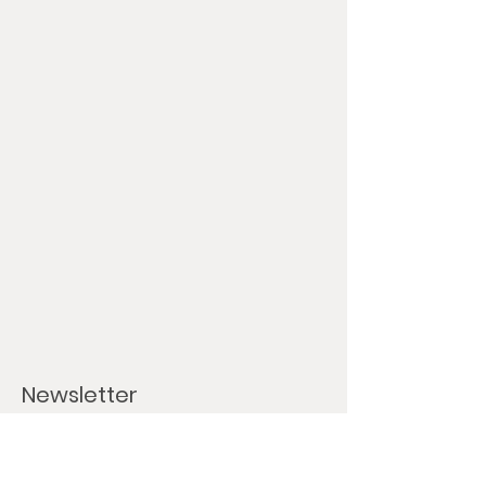
Newsletter
Wir informieren Dich per E-Mail über: ​
Back- und Liefertage sowie Betriebsferien
Onlineshopinfo (Rabatte, neue Produkte)