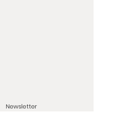
Newsletter
Wir informieren Dich per E-Mail über: ​
Back- und Liefertage sowie Betriebsferien
Onlineshopinfo (Rabatte, neue Produkte)